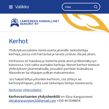
Siirry
Haku
Valikko
sivun
Hae
sisältöön
Kansallinen senioriliitto
Kerhot
Yhdistyksessämme toimii useita jäsenille tarkoitettuja
kerhoja, joissa voit harrastaa ja tavata ystäviä. Älä jää yksin
.
Kerhoissa on hauskaa ja toiminta pitää aivot ja liikuntakyvyn
kunnossa. Voit valita useitakin kerhoja. Monet kerhot toimivat
yhdistyksen jäsenmaksulla, joissakin peritään lisämaksua
tilavuokran tai ohjaajan palkan maksamiseksi.
Jos haluat liittyä johonkin kerhoon, ota yhteys ao.
kerhonjohtajaan, jolta saat tarkempia tietoja toiminnasta.
Kerhojen yhteystiedot
Kerhovastaavien yhdyshenkilö
on Elina Kangasniemi
elinakangasniemi10@gmail.com
+358 40 0348654