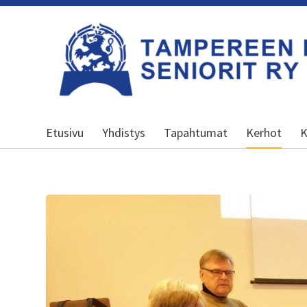
Siirry
sivun
sisältöön
Kansallinen senioriliitto
Etusivu
Yhdistys
Tapahtumat
Kerhot
K