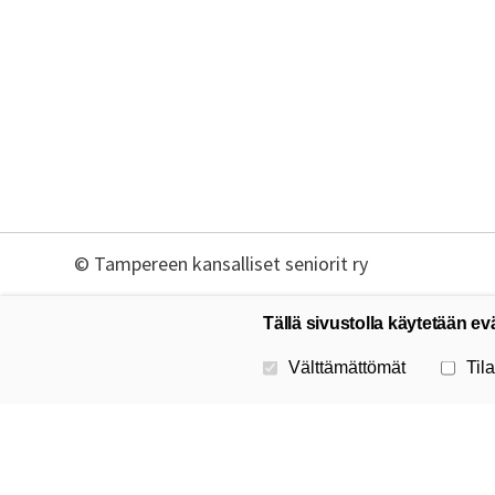
©
Tampereen kansalliset seniorit ry
Tällä sivustolla käytetään ev
Valitse käytettävät evästeet
Välttämättömät
Tila