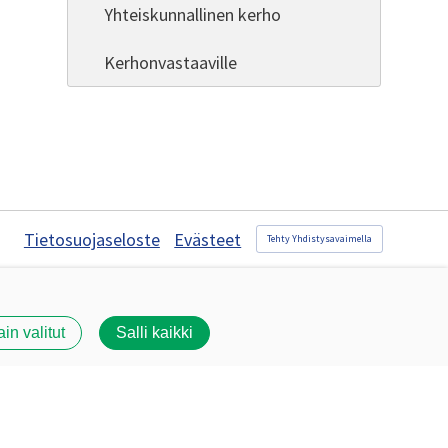
Yhteiskunnallinen kerho
Kerhonvastaaville
Tietosuojaseloste
Evästeet
Tehty Yhdistysavaimella
ain valitut
Salli kaikki