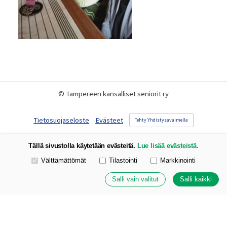
©
Tampereen kansalliset seniorit ry
Tietosuojaseloste
Evästeet
Tehty Yhdistysavaimella
Tällä sivustolla käytetään evästeitä.
Lue lisää evästeistä.
Valitse käytettävät evästeet
Välttämättömät
Tilastointi
Markkinointi
Salli vain valitut
Salli kaikki