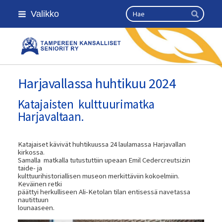
Siirry
Haku
Valikko
sivun
Hae
sisältöön
Kansallinen senioriliitto
Harjavallassa huhtikuu 2024
Katajaisten kulttuurimatka
Harjavaltaan.
Katajaiset kävivät huhtikuussa 24 laulamassa Harjavallan
kirkossa.
Samalla matkalla tutustuttiin upeaan Emil Cedercreutsizin
taide- ja
kulttuurihistoriallisen museon merkittäviin kokoelmiin.
Keväinen retki
päättyi herkulliseen Ali-Ketolan tilan entisessä navetassa
nautittuun
lounaaseen.