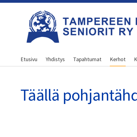
Siirry
sivun
sisältöön
Kansallinen senioriliitto
Etusivu
Yhdistys
Tapahtumat
Kerhot
K
Täällä pohjantähd