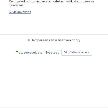
Reitit ja kokoontumispaikat ilmoitetaan viikkotiedotteessa.
Säävaraus.
Kuvia kävelyiltä
©
Tampereen kansalliset seniorit ry
Tietosuojaseloste
Evästeet
Tehty Yhdistysavaimella