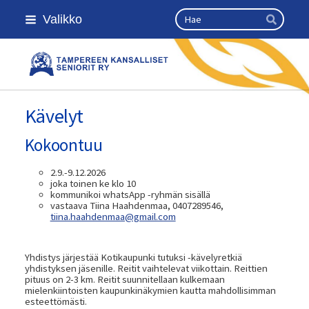
Siirry
Haku
Valikko
sivun
Hae
sisältöön
Kansallinen senioriliitto
Kävelyt
Kokoontuu
2.9.-9.12.2026
joka toinen ke klo 10
kommunikoi whatsApp -ryhmän sisällä
vastaava Tiina Haahdenmaa, 0407289546,
tiina.haahdenmaa@gmail.com
Yhdistys järjestää Kotikaupunki tutuksi -kävelyretkiä
yhdistyksen jäsenille. Reitit vaihtelevat viikottain. Reittien
pituus on 2-3 km. Reitit suunnitellaan kulkemaan
mielenkiintoisten kaupunkinäkymien kautta mahdollisimman
esteettömästi.