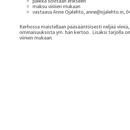
paikka sovitaan erikseen
maksu viinien mukaan
vastaava Anne Ojalehto, anne@ojalehto.in, 0
Kerhossa maistellaan pääsääntöisesti neljää viiniä,
ominaisuuksista ym. hän kertoo. Lisäksi tarjolla 
viinien mukaan.