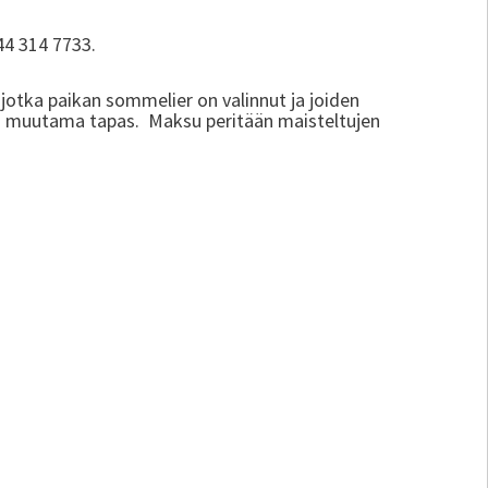
44 314 7733.
 jotka paikan sommelier on valinnut ja joiden
on muutama tapas. Maksu peritään maisteltujen