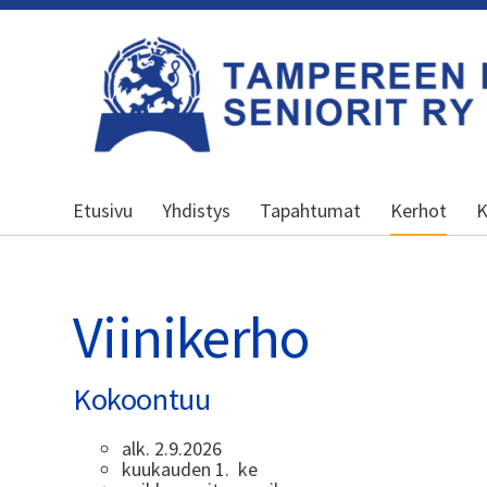
Siirry
sivun
sisältöön
Kansallinen senioriliitto
Etusivu
Yhdistys
Tapahtumat
Kerhot
K
Viinikerho
Kokoontuu
alk. 2.9.2026
kuukauden 1. ke