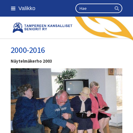
Siirry
Haku
Valikko
sivun
Hae
sisältöön
Kansallinen senioriliitto
2000-2016
Näytelmäkerho 2003