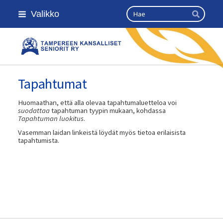
Siirry
Haku
Valikko
sivun
Hae
sisältöön
Kansallinen senioriliitto
Tapahtumat
Huomaathan, että alla olevaa tapahtumaluetteloa voi
suodattaa
tapahtuman tyypin mukaan, kohdassa
Tapahtuman luokitus
.
Vasemman laidan linkeistä löydät myös tietoa erilaisista
tapahtumista.