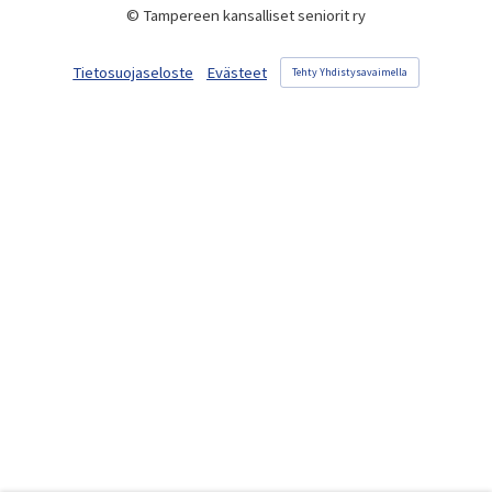
©
Tampereen kansalliset seniorit ry
Tietosuojaseloste
Evästeet
Tehty Yhdistysavaimella