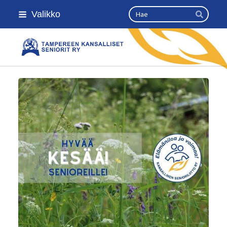
Siirry
Haku
Valikko
sivun
Hae
sisältöön
Kansallinen senioriliitto