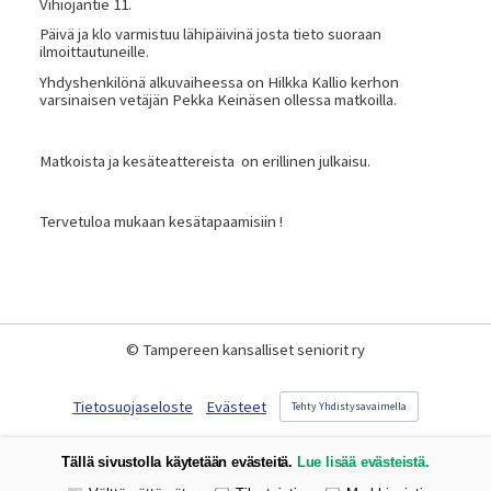
Vihiojantie 11.
Päivä ja klo varmistuu lähipäivinä josta tieto suoraan
ilmoittautuneille.
Yhdyshenkilönä alkuvaiheessa on Hilkka Kallio kerhon
varsinaisen vetäjän Pekka Keinäsen ollessa matkoilla.
Matkoista ja kesäteattereista on erillinen julkaisu.
Tervetuloa mukaan kesätapaamisiin !
©
Tampereen kansalliset seniorit ry
Tietosuojaseloste
Evästeet
Tehty Yhdistysavaimella
Tällä sivustolla käytetään evästeitä.
Lue lisää evästeistä.
Valitse käytettävät evästeet