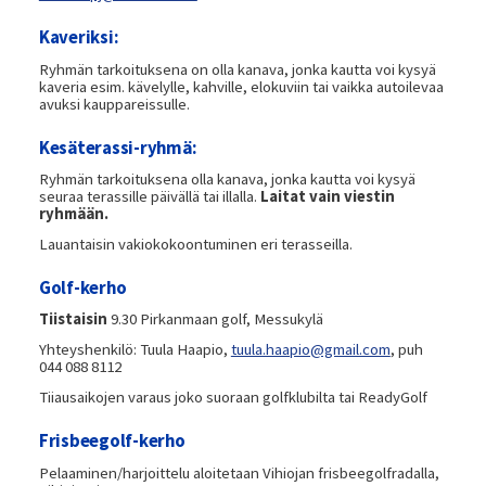
Kaveriksi:
Ryhmän tarkoituksena on olla kanava, jonka kautta voi kysyä
kaveria esim. kävelylle, kahville, elokuviin tai vaikka autoilevaa
avuksi kauppareissulle.
Kesäterassi-ryhmä:
Ryhmän tarkoituksena olla kanava, jonka kautta voi kysyä
seuraa terassille päivällä tai illalla.
Laitat vain viestin
ryhmään.
Lauantaisin vakiokokoontuminen eri terasseilla.
Golf-kerho
Tiistaisin
9.30 Pirkanmaan golf, Messukylä
Yhteyshenkilö: Tuula Haapio,
tuula.haapio@gmail.com
, puh
044 088 8112
Tiiausaikojen varaus joko suoraan golfklubilta tai ReadyGolf
Frisbeegolf-kerho
Pelaaminen/harjoittelu aloitetaan Vihiojan frisbeegolfradalla,