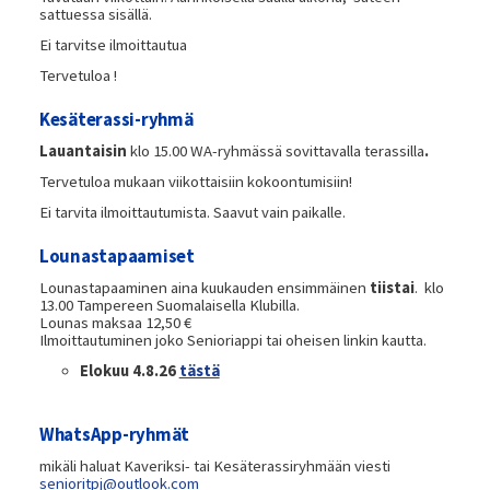
sattuessa sisällä.
Ei tarvitse ilmoittautua
Tervetuloa !
Kesäterassi-ryhmä
Lauantaisin
klo 15.00 WA-ryhmässä sovittavalla terassilla
.
Tervetuloa mukaan viikottaisiin kokoontumisiin!
Ei tarvita ilmoittautumista. Saavut vain paikalle.
Lounastapaamiset
Lounastapaaminen aina kuukauden ensimmäinen
tiistai
. klo
13.00 Tampereen Suomalaisella Klubilla.
Lounas maksaa 12,50 €
Ilmoittautuminen joko Senioriappi tai oheisen linkin kautta.
Elokuu 4.8.26
tästä
WhatsApp-ryhmät
mikäli haluat Kaveriksi- tai Kesäterassiryhmään viesti
senioritpj@outlook.com