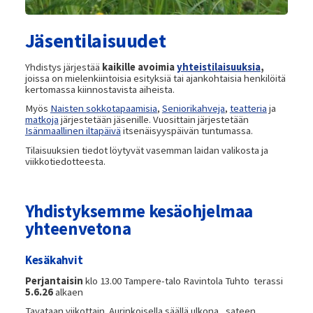
Jäsentilaisuudet
Yhdistys järjestää
kaikille avoimia
yhteistilaisuuksia
,
joissa
on mielenkiintoisia esityksiä tai ajankohtaisia henkilöitä
kertomassa kiinnostavista aiheista.
Myös
Naisten sokkotapaamisia
,
Seniorikahveja
,
teatteria
ja
matkoja
järjestetään jäsenille. Vuosittain järjestetään
Isänmaallinen iltapäivä
itsenäisyyspäivän tuntumassa.
Tilaisuuksien tiedot löytyvät vasemman laidan valikosta ja
viikkotiedotteesta.
Yhdistyksemme kesäohjelmaa
yhteenvetona
Kesäkahvit
Perjantaisin
klo 13.00 Tampere-talo Ravintola Tuhto terassi
5.6.26
alkaen
Tavataan viikottain. Aurinkoisella säällä ulkona, sateen