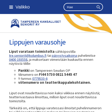
Siirry
Haku
Valikko
sivun
Hae
sisältöön
Kansallinen senioriliitto
Lippujen varausohje
Liput varataan toimistolta
sähköpostilla
tre.seniorit@kolumbus.fi
tai
päivystysaikoina
puhelimitse
0400 193558
, ja maksetaan viimeistään kuukautta ennen
näytöstä tilille:
Pankki
on Tampereen Seudun OP
tilinumero on
FI44 5730 0821 5445 47
Y-tunnus
0779533-6
viitenumero on teatterikappalekohtainen.
Liput ovat noudettavissa noin kaksi viikkoa ennen näytöstä;
teatterivastaava ilmoittaa, milloin liput ovat noudettavissa
toimistolta.
Tärkeätä on, että lippuja varatessasi ilmoitat puhelinnumeron
tai sähköpostiosoitteesi maksun tai lippujen noutamisen