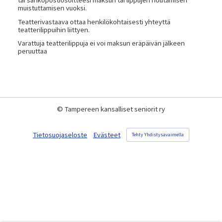
muistuttamisen vuoksi.
Teatterivastaava ottaa henkilökohtaisesti yhteyttä
teatterilippuihin liittyen.
Varattuja teatterilippuja ei voi maksun eräpäivän jälkeen
peruuttaa
©
Tampereen kansalliset seniorit ry
Tietosuojaseloste
Evästeet
Tehty Yhdistysavaimella