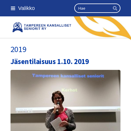
Siirry
Haku
Valikko
sivun
Hae
sisältöön
Kansallinen senioriliitto
2019
Jäsentilaisuus 1.10. 2019