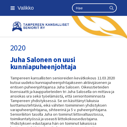
Siirry
Haku
Valikko
sivun
Hae
sisältöön
Kansallinen senioriliitto
2020
Juha Salonen on uusi
kunniapuheenjohtaja
Tampereen kansallisten senioreiden kevätkokous 11.03.2020
kutsui uudeksi kunniapuheenjohtajakseen aktiivijäsenen ja
entisen puheenjohtajansa Juha Salosen. Oikeustieteiden
lisensiaatti ja kauppatieteiden tri Juha Salosella on mittava ja
ansiokas ura sekä työelämästä, että senioritoiminnasta
Tampereen yhdistyksessä. Se on käsittänyt lukuisia
luottamustehtäviä, eikä vähiten toimiminen yhdistyksen
varapuheenjohtajana, sihteerinä ja 5 v. puheenjohtajana.
Senioriliiton tasolla Juha on toiminut liittovaltuustossa,
toimikuntatyössä ja useasti liittokokousedustajana.
Yhdistyksen edustajana hän on toiminut lukuisissa