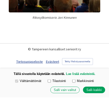
Rikosylikomisario Jari Kinnunen
©
Tampereen kansalliset seniorit ry
Tietosuojaseloste
Evästeet
Tehty Yhdistysavaimella
Tällä sivustolla käytetään evästeitä.
Lue lisää evästeistä.
Valitse käytettävät evästeet
Välttämättömät
Tilastointi
Markkinointi
Salli vain valitut
Salli kaikki