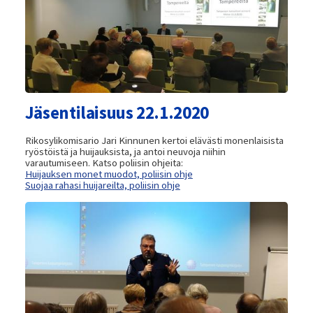
Jäsentilaisuus 22.1.2020
Rikosylikomisario Jari Kinnunen kertoi elävästi monenlaisista
ryöstöistä ja huijauksista, ja antoi neuvoja niihin
varautumiseen. Katso poliisin ohjeita:
Huijauksen monet muodot, poliisin ohje
Suojaa rahasi huijareilta, poliisin ohje