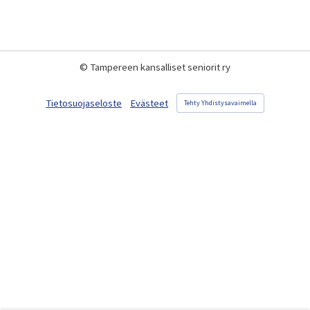
©
Tampereen kansalliset seniorit ry
Tietosuojaseloste
Evästeet
Tehty Yhdistysavaimella