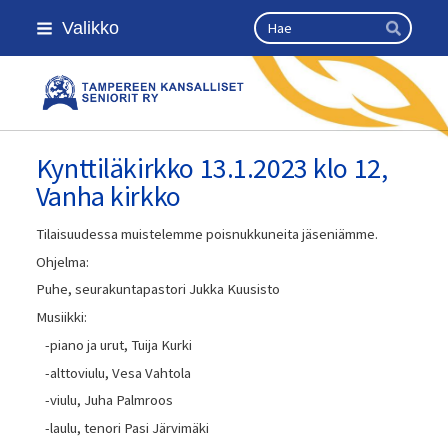
Siirry
Haku
Valikko
sivun
Hae
sisältöön
Kansallinen senioriliitto
Kynttiläkirkko 13.1.2023 klo 12,
Vanha kirkko
Tilaisuudessa muistelemme poisnukkuneita jäseniämme.
Ohjelma:
Puhe, seurakuntapastori Jukka Kuusisto
Musiikki:
-piano ja urut, Tuija Kurki
-alttoviulu, Vesa Vahtola
-viulu, Juha Palmroos
-laulu, tenori Pasi Järvimäki