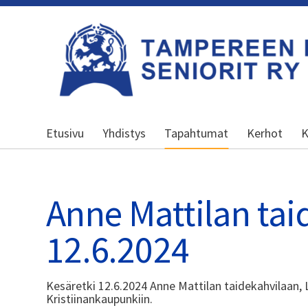
Siirry
sivun
sisältöön
Kansallinen senioriliitto
Etusivu
Yhdistys
Tapahtumat
Kerhot
K
Anne Mattilan tai
12.6.2024
Kesäretki 12.6.2024 Anne Mattilan taidekahvilaan, 
Kristiinankaupunkiin.