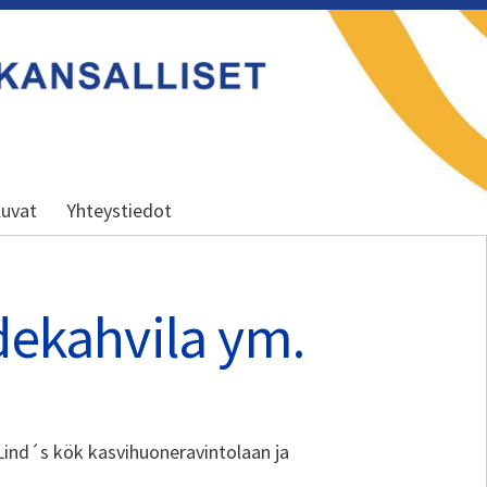
uvat
Yhteystiedot
dekahvila ym.
Lind´s kök kasvihuoneravintolaan ja