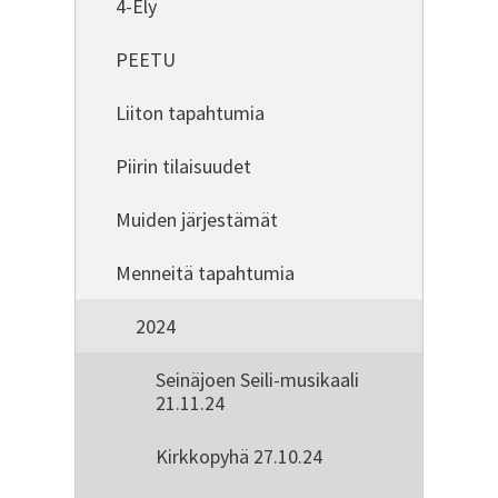
4-Ely
PEETU
Liiton tapahtumia
Piirin tilaisuudet
Muiden järjestämät
Menneitä tapahtumia
2024
Seinäjoen Seili-musikaali
21.11.24
Kirkkopyhä 27.10.24