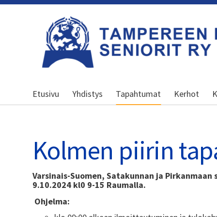
Siirry
sivun
sisältöön
Kansallinen senioriliitto
Etusivu
Yhdistys
Tapahtumat
Kerhot
K
Kolmen piirin ta
Varsinais-Suomen, Satakunnan ja Pirkanmaan s
9.10.2024 kl0 9-15 Raumalla.
Ohjelma: