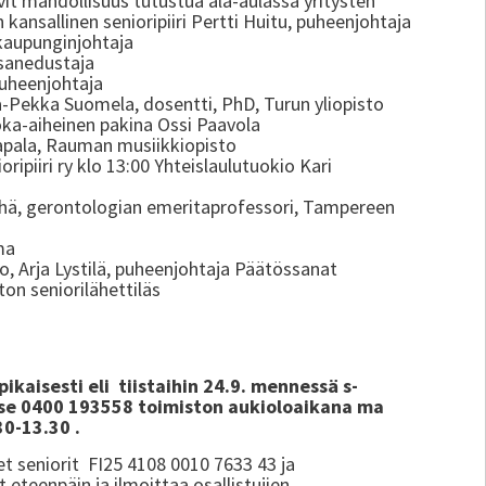
vit mahdollisuus tutustua ala-aulassa yritysten
kansallinen senioripiiri Pertti Huitu, puheenjohtaja
kaupunginjohtaja
ansanedustaja
puheenjohtaja
a-Pekka Suomela, dosentti, PhD, Turun yliopisto
ruoka-aiheinen pakina Ossi Paavola
Rapala, Rauman musiikkiopisto
ipiiri ry klo 13:00 Yhteislaulutuokio Kari
Jylhä, gerontologian emeritaprofessori, Tampereen
ma
o, Arja Lystilä, puheenjohtaja Päätössanat
iton seniorilähettiläs
ikaisesti eli tiistaihin 24.9. mennessä s-
tse 0400 193558 toimiston aukioloaikana ma
30-13.30 .
t seniorit FI25 4108 0010 7633 43 ja
t eteenpäin ja ilmoittaa osallistujien