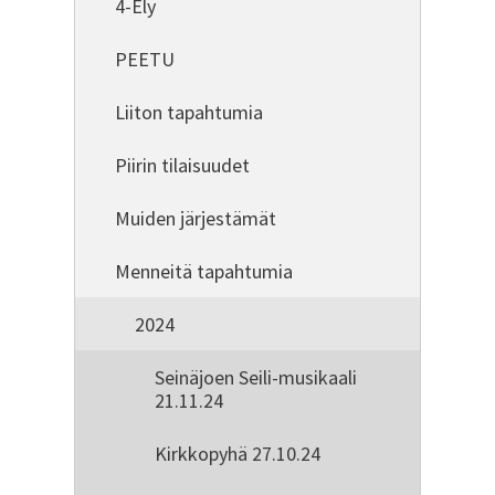
4-Ely
PEETU
Liiton tapahtumia
Piirin tilaisuudet
Muiden järjestämät
Menneitä tapahtumia
2024
Seinäjoen Seili-musikaali
21.11.24
Kirkkopyhä 27.10.24