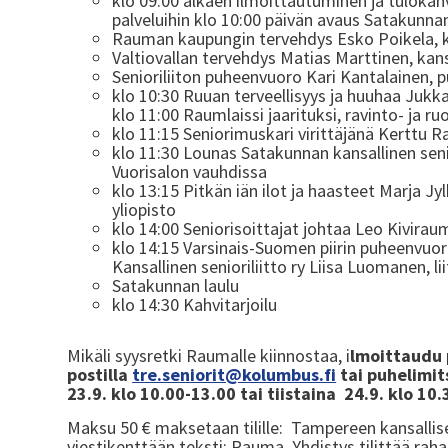
klo 09:00 alkaen ilmoittautuminen ja tulokah
palveluihin klo 10:00 päivän avaus Satakunnan 
Rauman kaupungin tervehdys Esko Poikela, 
Valtiovallan tervehdys Matias Marttinen, k
Senioriliiton puheenvuoro Kari Kantalainen, 
klo 10:30 Ruuan terveellisyys ja huuhaa Jukk
klo 11:00 Raumlaissi jaarituksi, ravinto- ja 
klo 11:15 Seniorimuskari virittäjänä Kerttu 
klo 11:30 Lounas Satakunnan kansallinen senior
Vuorisalon vauhdissa
klo 13:15 Pitkän iän ilot ja haasteet Marja 
yliopisto
klo 14:00 Seniorisoittajat johtaa Leo Kivirau
klo 14:15 Varsinais-Suomen piirin puheenvuor
Kansallinen senioriliitto ry Liisa Luomanen, li
Satakunnan laulu
klo 14:30 Kahvitarjoilu
Mikäli syysretki Raumalle kiinnostaa, i
lmoittaudu p
postilla
tre.seniorit@kolumbus.fi
tai puhelimi
23.9. klo 10.00-13.00 tai tiistaina 24.9. klo 10.
Maksu 50 € maksetaan tilille: Tampereen kansallise
viestikenttään teksti: Rauma. Yhdistys tilittää raha