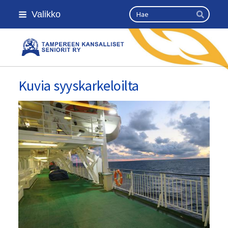
Siirry
Haku
Valikko
sivun
Hae
sisältöön
Kansallinen senioriliitto
Kuvia syyskarkeloilta