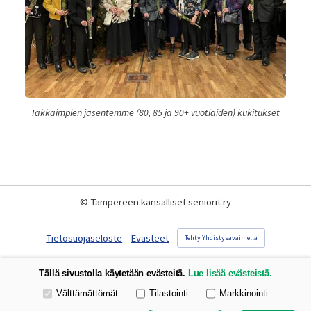
Iäkkäimpien jäsentemme (80, 85 ja 90+ vuotiaiden) kukitukset
©
Tampereen kansalliset seniorit ry
Tietosuojaseloste
Evästeet
Tehty Yhdistysavaimella
Tällä sivustolla käytetään evästeitä.
Lue lisää evästeistä.
Valitse käytettävät evästeet
Välttämättömät
Tilastointi
Markkinointi