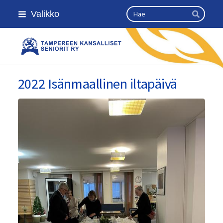
Siirry
Haku
Valikko
sivun
Hae
sisältöön
Kansallinen senioriliitto
2022 Isänmaallinen iltapäivä