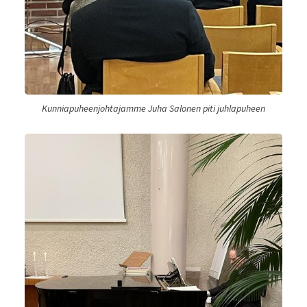
Kunniapuheenjohtajamme Juha Salonen piti juhlapuheen