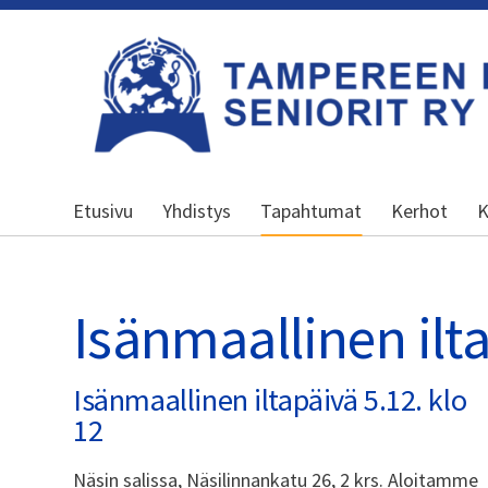
Siirry
sivun
sisältöön
Kansallinen senioriliitto
Etusivu
Yhdistys
Tapahtumat
Kerhot
K
Isänmaallinen ilt
Isänmaallinen iltapäivä 5.12. klo
12
Näsin salissa, Näsilinnankatu 26, 2 krs. Aloitamme