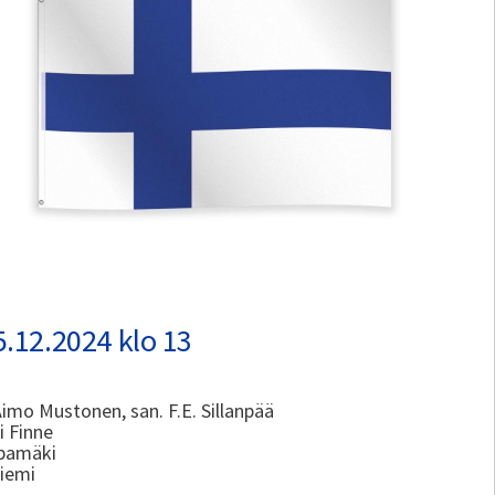
5.12.2024 klo 13
Aimo Mustonen, san. F.E. Sillanpää
i Finne
ppamäki
niemi