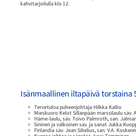
kahvitarjoilulla klo 12.
Isänmaallinen iltapäivä torstaina 
Tervetuloa puheenjohtaja Hilkka Kallio
Mieskuoro Kelot Sillanpään marssilaulu säv. 
Häme-laulu, säv. Toivo Palmroth, san. Jalmar
Sininen ja valkoinen säv. ja sanat Jukka Kuo
Finlandia säv. Jean Sibelius, san. V.A. Kosken
Kuoroa johtaa ja säestää Jussi Tamminen.