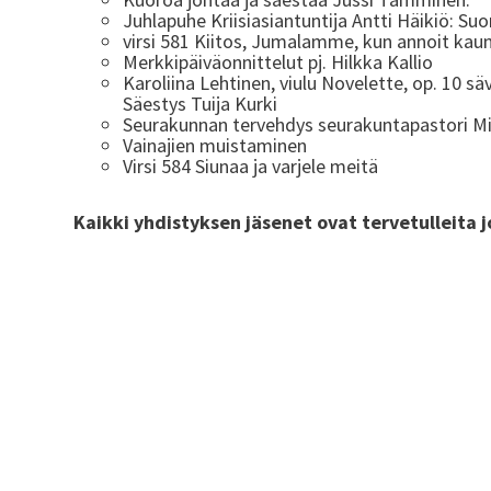
Juhlapuhe Kriisiasiantuntija Antti Häikiö: S
virsi 581 Kiitos, Jumalamme, kun annoit kaun
Merkkipäiväonnittelut pj. Hilkka Kallio
Karoliina Lehtinen, viulu Novelette, op. 10 säv
Säestys Tuija Kurki
Seurakunnan tervehdys seurakuntapastori M
Vainajien muistaminen
Virsi 584 Siunaa ja varjele meitä
Kaikki yhdistyksen jäsenet ovat tervetulleita j