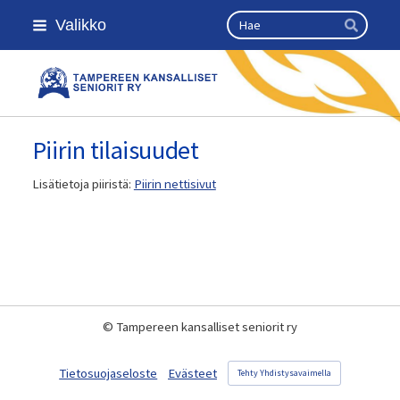
Siirry
Haku
Valikko
sivun
Hae
sisältöön
Kansallinen senioriliitto
Piirin tilaisuudet
Lisätietoja piiristä:
Piirin nettisivut
©
Tampereen kansalliset seniorit ry
Tietosuojaseloste
Evästeet
Tehty Yhdistysavaimella