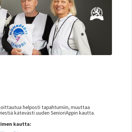
moittautua helposti tapahtumiin, muuttaa
 viestiä kätevästi uuden SenioriAppin kautta.
aimen kautta: