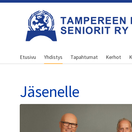
Siirry
sivun
sisältöön
Kansallinen senioriliitto
Etusivu
Yhdistys
Tapahtumat
Kerhot
K
Jäsenelle