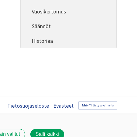
Vuosikertomus
Säännöt
Historiaa
Tietosuojaseloste
Evästeet
Tehty Yhdistysavaimella
ain valitut
Salli kaikki