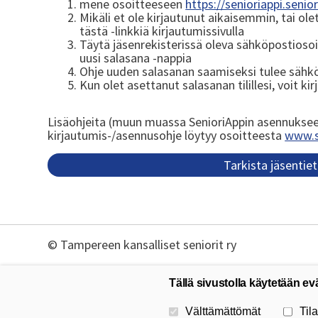
mene osoitteeseen
https://senioriappi.seniori
Mikäli et ole kirjautunut aikaisemmin, tai ole
tästä -linkkiä kirjautumissivulla
Täytä jäsenrekisterissä oleva sähköpostiosoit
uusi salasana -nappia
Ohje uuden salasanan saamiseksi tulee sähkö
Kun olet asettanut salasanan tilillesi, voit ki
Lisäohjeita (muun muassa SenioriAppin asennukseen e
kirjautumis-/asennusohje löytyy osoitteesta
www.se
Tarkista jäsentiet
©
Tampereen kansalliset seniorit ry
Tällä sivustolla käytetään ev
Valitse käytettävät evästeet
Välttämättömät
Tila