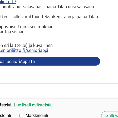
liitto.fi/
t unohtanut salasanasi, paina Tilaa uusi salasana
teesi sille varattuun tekstikenttään ja paina Tilaa
postiisi. Toimi sen mukaan.
rjautua sisään
ri laitteille) ja kuvallinen
nioriliitto.fi/senioriappi
osi SenioriAppista
ästeitä.
Lue lisää evästeistä.
stointi
Markkinointi
Salli v