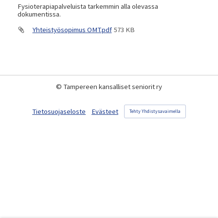
Fysioterapiapalveluista tarkemmin alla olevassa
dokumentissa.
Yhteistyösopimus OMT.pdf
573 KB
©
Tampereen kansalliset seniorit ry
Tietosuojaseloste
Evästeet
Tehty Yhdistysavaimella