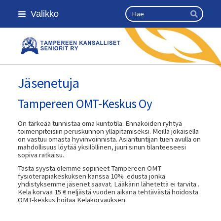
Siirry
Haku
Valikko
sivun
Hae
sisältöön
Kansallinen senioriliitto
Jäsenetuja
Tampereen OMT-Keskus Oy
On tärkeää tunnistaa oma kuntotila. Ennakoiden ryhtyä
toimenpiteisiin peruskunnon ylläpitämiseksi. Meillä jokaisella
on vastuu omasta hyvinvoinnista. Asiantuntijan tuen avulla on
mahdollisuus löytää yksilöllinen, juuri sinun tilanteeseesi
sopiva ratkaisu.
Tästä syystä olemme sopineet Tampereen OMT
fysioterapiakeskuksen kanssa 10% edusta jonka
yhdistyksemme jäsenet saavat. Lääkärin lähetettä ei tarvita .
Kela korvaa 15 € neljästä vuoden aikana tehtävästä hoidosta.
OMT-keskus hoitaa Kelakorvauksen.