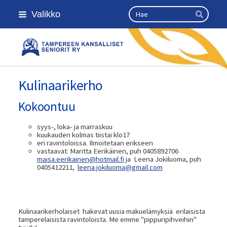
Siirry
Haku
Valikko
sivun
Hae
sisältöön
Kansallinen senioriliitto
Kulinaarikerho
Kokoontuu
syys-, loka- ja marraskuu
kuukauden kolmas tiistai klo17
eri ravintoloissa. Ilmoitetaan erikseen
vastaavat: Maritta Eerikäinen, puh 0405892706
maisa.eerikainen@hotmail.fi
ja Leena Jokiluoma, puh
0405412211,
leena.jokiluoma@gmail.com
Kulinaarikerholaiset hakevat uusia makuelämyksiä erilaisista
tamperelaisista ravintoloista. Me emme "pippuripihveihin"