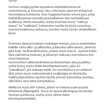
tyydy!
Kerhon vetäjä pyytää tarjouksia mielenkiintoisesta
ravintoloista, ja toivomus olisi, että myös jäsenet antaisivat
toivomuksia kohteista. Ihan huippuhintaisiin emme pyri, jotta
mahdollisimman monella jäsenellämme olisi mahdollisuus
osallistua. Mutta toisaalta, meitä eivät kiinnosta ”nakit ja
muusi” tai ”mäkkärit”, haluamme nauttia hyvästä ruoasta ja
seurasta kaikessa rauhassa, kenties myös hyvän viinilasillisen
kera!
Syömme yleensä kolmen ruokalajin menun, joissa useimmiten
kaikille sama alku- ja jälkiruoka, pääruoka valinnainen, yleensä
joko kala- tai lihavaihtoehto, joskus myös kasvis. Juomat kukin
tilaa valintansa mukaan, ja jokainen maksaa ravintolassa itse
omat laskunsa.
Senioreitten viikkotiedotteessa ilmoitetaan aika ja paikka,
sieltä löytyy myös linkki ilmoittautumiseen, joka on
”pakollinen”, jos mukaan mielii. Eri ravintoloissa on erilaiset
tilat, joten myös maksimimäärä osallistujia on ilmoitettu.
Vaikka järjestelmä näyttää täyttä, jonoon kannattaa asettua,
sillä lähes aina tulee peruutuksia.
Meillä on myös WA-ryhmä, johon voi halutessaan pyytää
liittämistä ylläpitäjältä. Tässä on epävirallisempaa viestintää
teeman puitteissa, mutta myös tänne tulee
ilmoittautumislinkki.