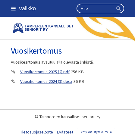
Siirry
Haku
Valikko
sivun
Hae
sisältöön
Kansallinen senioriliitto
Vuosikertomus
Vuosikesrtomus avautuu alla olevasta linkistä.
Vuosikertomus 2025 (2).pdf
256 KB
Vuosikertomus 2024 (3).docx
36 KB
©
Tampereen kansalliset seniorit ry
Tietosuojaseloste
Evästeet
Tehty Yhdistysavaimella