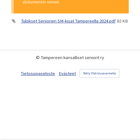
dokumentin nimeä.
Tulokset Seniorien SM-kisat Tampereella 2024.pdf
82 KB
©
Tampereen kansalliset seniorit ry
Tietosuojaseloste
Evästeet
Tehty Yhdistysavaimella