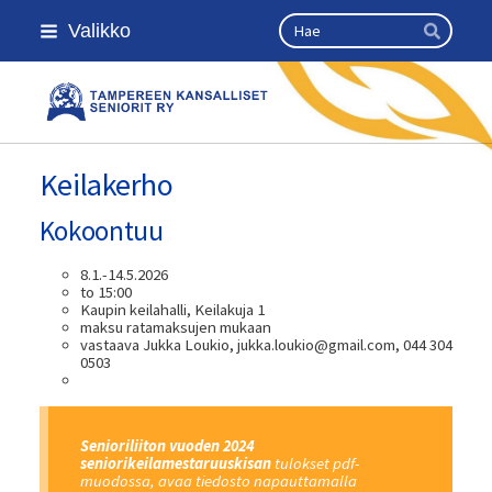
Siirry
Haku
Valikko
sivun
Hae
sisältöön
Kansallinen senioriliitto
Keilakerho
Kokoontuu
8.1.-14.5.2026
to 15:00
Kaupin keilahalli, Keilakuja 1
maksu ratamaksujen mukaan
vastaava Jukka Loukio, jukka.loukio@gmail.com, 044 304
0503
Senioriliiton vuoden 2024
seniorikeilamestaruuskisan
tulokset pdf-
muodossa, avaa tiedosto napauttamalla