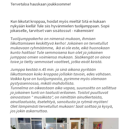
Tervetuloa hauskaan joukkoomme!
Kun liikutat kroppaa, hoidat myös mieltä! Sitä ei kukaan
nykyään kiellä! Tule siis hyvänmielen tuolijumppaan. Sopii
jokaiselle, tarvitset vain sisätossut - näkemisiin!
T
uolijumppakerho on nimensä mukaan, ihmisen
liikuttamiseen keskittyvä kerho! Jokainen on tervetullut
mukavaan ryhmäämme, ikä ei ole este, eikä huonokaan
kunto haittaa! Tule semmoisena kun olet ja jokainen
jumppaa omien voimiensa mukaan. Sisäkengät on ainoa
toive ja tietty semmoiset vaatteet, jotka eivät kiristä.
Jumppa kestää n.45 min. ja sinä aikana pyritään
liikuttamaan koko kroppaa jollakin tavoin, edes vähäsen.
Vaikka kyse on tuolijumpasta, pyrimme myös olemaan
pystyasennossa, mikäli mahdollista.
Tunnelma on oikeastaan aika vapaa, suunsoitto on sallittua
ja jokainen tunti on taatusti erilainen. Toistot puuttuvat
ainoastaan " musiikista", on nimittäin ainutkertaista,
ainutlaatuista, itsetehtyä, sanoitusta ja rytmiä myöten!
Olet lämpimästi tervetullut mukaan! Saat soittaa ja kysyä,
jos jokin askarruttaa.