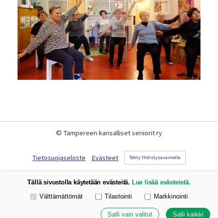
©
Tampereen kansalliset seniorit ry
Tietosuojaseloste
Evästeet
Tehty Yhdistysavaimella
Tällä sivustolla käytetään evästeitä.
Lue lisää evästeistä.
Valitse käytettävät evästeet
Välttämättömät
Tilastointi
Markkinointi
Salli vain valitut
Salli kaikki