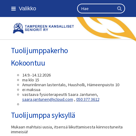
Siirry
Haku
Valikko
sivun
Hae
sisältöön
Kansallinen senioriliitto
Tuolijumppakerho
Kokoontuu
14.9.-14.12.2026
ma klo 15
Amurinlinnan lastentalo, Huusholli, Hämeenpuisto 10
ei maksua
vastaava fysioterapeutti Saara Jantunen,
saara.jantunen@icloud.com
,
050 377 3612
Tuolijumppa syksyllä
Mukaan mahtuisi uusia, itsensä liikuttamisesta kiinnostuneita
immeisiä!