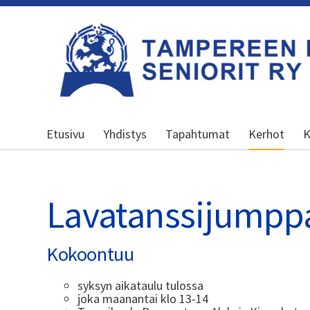
Siirry
sivun
sisältöön
Kansallinen senioriliitto
Etusivu
Yhdistys
Tapahtumat
Kerhot
K
Lavatanssijumpp
Kokoontuu
syksyn aikataulu tulossa
joka maanantai klo 13-14