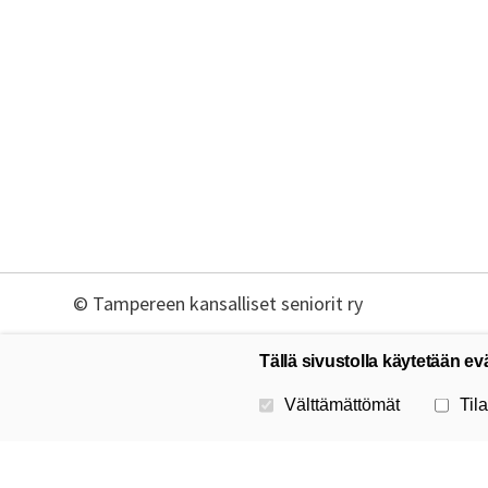
©
Tampereen kansalliset seniorit ry
Tällä sivustolla käytetään ev
Valitse käytettävät evästeet
Välttämättömät
Tila