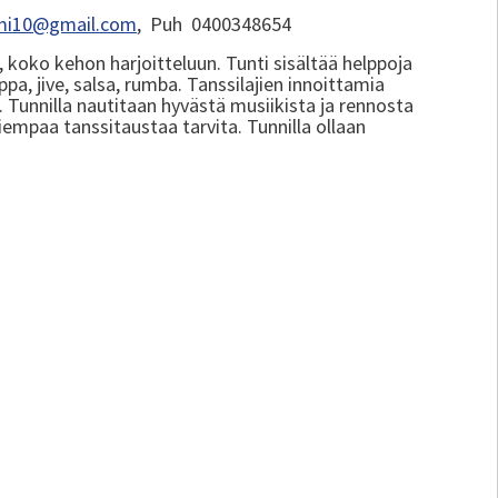
emi10@gmail.com
, Puh 0400348654
 koko kehon harjoitteluun. Tunti sisältää helppoja
ppa, jive, salsa, rumba. Tanssilajien innoittamia
. Tunnilla nautitaan hyvästä musiikista ja rennosta
 aiempaa tanssitaustaa tarvita. Tunnilla ollaan