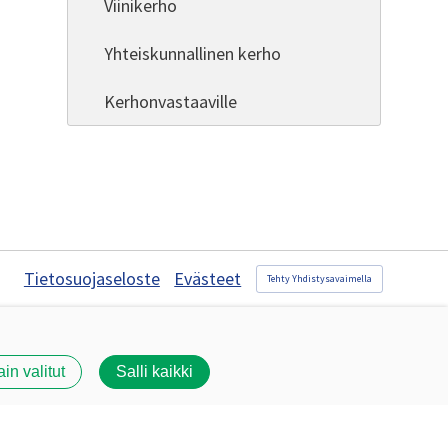
Viinikerho
Yhteiskunnallinen kerho
Kerhonvastaaville
Tietosuojaseloste
Evästeet
Tehty Yhdistysavaimella
ain valitut
Salli kaikki