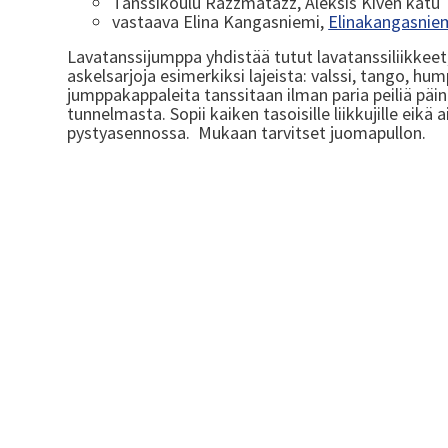
Tanssikoulu Razzmatazz, Aleksis Kiven katu
vastaava Elina Kangasniemi,
Elinakangasni
Lavatanssijumppa yhdistää tutut lavatanssiliikkeet,
askelsarjoja esimerkiksi lajeista: valssi, tango, hum
jumppakappaleita tanssitaan ilman paria peiliä päin
tunnelmasta. Sopii kaiken tasoisille liikkujille eikä
pystyasennossa. Mukaan tarvitset juomapullon.