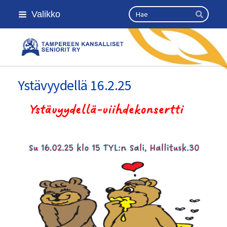
Siirry
Haku
Valikko
sivun
Hae
sisältöön
Kansallinen senioriliitto
Ystävyydellä 16.2.25