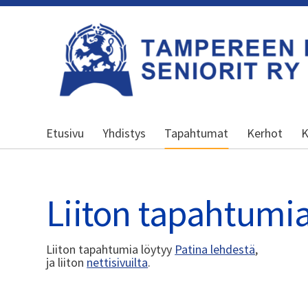
Siirry
sivun
sisältöön
Kansallinen senioriliitto
Etusivu
Yhdistys
Tapahtumat
Kerhot
K
Liiton tapahtumi
Liiton tapahtumia löytyy
Patina lehdestä
,
ja liiton
nettisivuilta
.