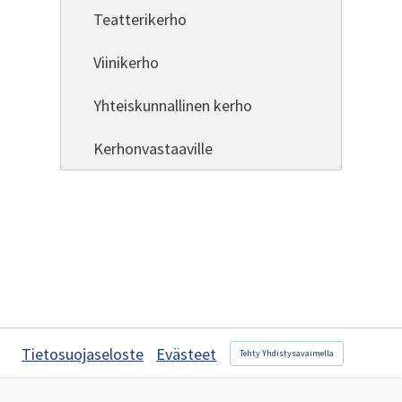
Teatterikerho
Viinikerho
Yhteiskunnallinen kerho
Kerhonvastaaville
Tietosuojaseloste
Evästeet
Tehty Yhdistysavaimella