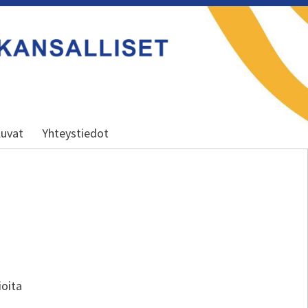
uvat
Yhteystiedot
ioita