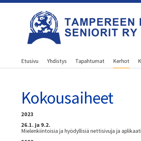
Siirry
sivun
sisältöön
Kansallinen senioriliitto
Etusivu
Yhdistys
Tapahtumat
Kerhot
K
Kokousaiheet
2023
26.1. ja 9.2.
Mielenkiintoisia ja hyödyllisiä nettisivuja ja aplikaat