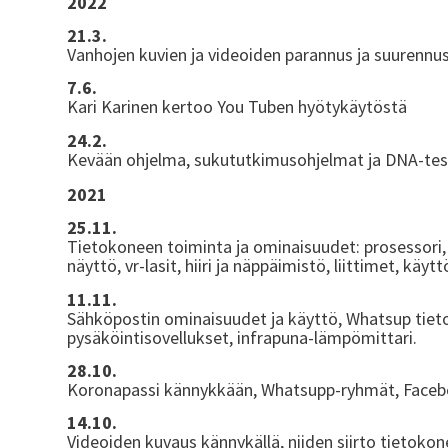
2022
21.3.
Vanhojen kuvien ja videoiden parannus ja suurennus
7.6.
Kari Karinen kertoo You Tuben hyötykäytöstä
24.2.
Kevään ohjelma, sukututkimusohjelmat ja DNA-test
2021
25.11.
Tietokoneen toiminta ja ominaisuudet: prosessori, s
näyttö, vr-lasit, hiiri ja näppäimistö, liittimet, käyt
11.11.
Sähköpostin ominaisuudet ja käyttö, Whatsup tieto
pysäköintisovellukset, infrapuna-lämpömittari.
28.10.
Koronapassi kännykkään, Whatsupp-ryhmät, Faceb
14.10.
Videoiden kuvaus kännykällä, niiden siirto tietokonee