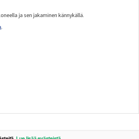
koneella ja sen jakaminen kännykällä.
a
.
ästeitä.
Lue lisää evästeistä.