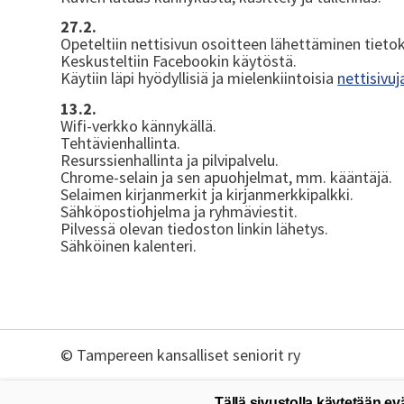
27.2.
Opeteltiin nettisivun osoitteen lähettäminen tieto
Keskusteltiin Facebookin käytöstä.
Käytiin läpi hyödyllisiä ja mielenkiintoisia
nettisivuj
13.2.
Wifi-verkko kännykällä.
Tehtävienhallinta.
Resurssienhallinta ja pilvipalvelu.
Chrome-selain ja sen apuohjelmat, mm. kääntäjä.
Selaimen kirjanmerkit ja kirjanmerkkipalkki.
Sähköpostiohjelma ja ryhmäviestit.
Pilvessä olevan tiedoston linkin lähetys.
Sähköinen kalenteri.
©
Tampereen kansalliset seniorit ry
Tällä sivustolla käytetään ev