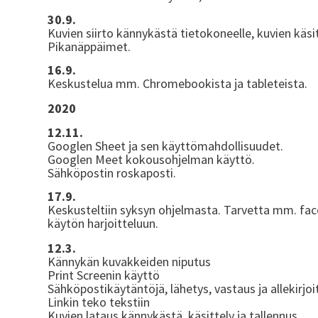
30.9.
Kuvien siirto kännykästä tietokoneelle, kuvien käsit
Pikanäppäimet.
16.9.
Keskustelua mm. Chromebookista ja tableteista.
2020
12.11.
Googlen Sheet ja sen käyttömahdollisuudet.
Googlen Meet kokousohjelman käyttö.
Sähköpostin roskaposti.
17.9.
Keskusteltiin syksyn ohjelmasta. Tarvetta mm. fa
käytön harjoitteluun.
12.3.
Kännykän kuvakkeiden niputus
Print Screenin käyttö
Sähköpostikäytäntöjä, lähetys, vastaus ja allekirjoi
Linkin teko tekstiin
Kuvien lataus kännykästä, käsittely ja tallennus.