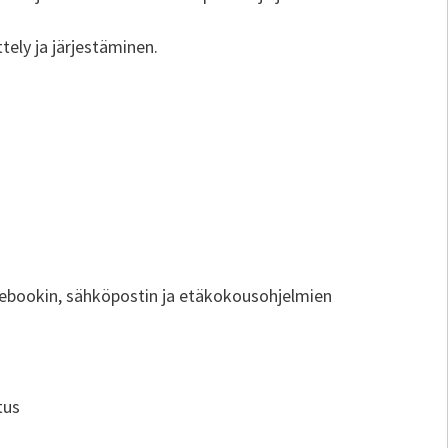
tely ja järjestäminen.
cebookin, sähköpostin ja etäkokousohjelmien
tus