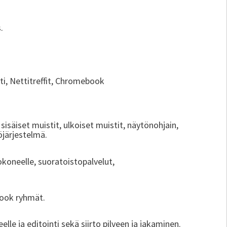
.
i, Nettitreffit, Chromebook
isäiset muistit, ulkoiset muistit, näytönohjain,
töjärjestelmä.
koneelle, suoratoistopalvelut,
ook ryhmät.
lle ja editointi sekä siirto pilveen ja jakaminen.