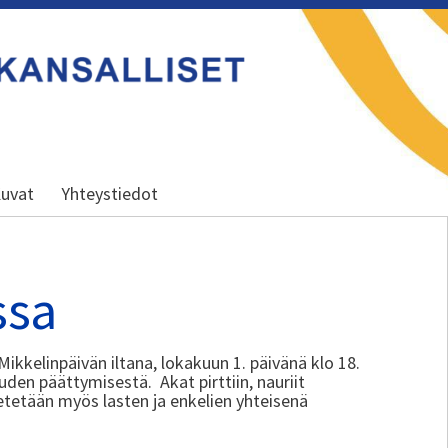
uvat
Yhteystiedot
ssa
 Mikkelinpäivän iltana, lokakuun 1. päivänä klo 18.
n päättymisestä. Akat pirttiin, nauriit
etetään myös lasten ja enkelien yhteisenä
.