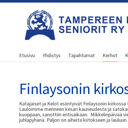
Siirry
sivun
sisältöön
Kansallinen senioriliitto
Etusivu
Yhdistys
Tapahtumat
Kerhot
K
Finlaysonin kirko
Katajaiset ja Kelot esiintyivät Finlaysonin kirkossa
Lauloimme menneen kesän kauneudesta ja satokaude
kuoppaan, sanottiin entisaikaan. Mikkelinpäivää vi
juhlapyhänä. Paljon on aiheita kiitokseen ja lauluun