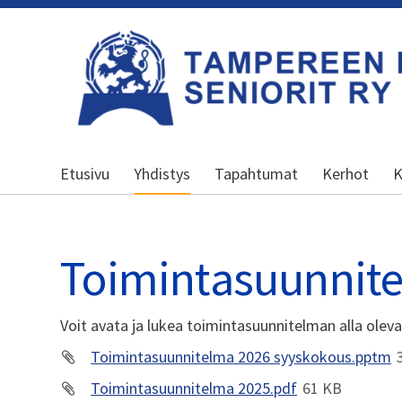
Siirry
sivun
sisältöön
Kansallinen senioriliitto
Etusivu
Yhdistys
Tapahtumat
Kerhot
K
Toimintasuunnit
Voit avata ja lukea toimintasuunnitelman alla olev
Toimintasuunnitelma 2026 syyskokous.pptm
Toimintasuunnitelma 2025.pdf
61 KB