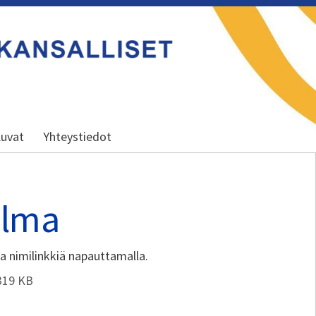
uvat
Yhteystiedot
elma
aa nimilinkkiä napauttamalla.
319 KB