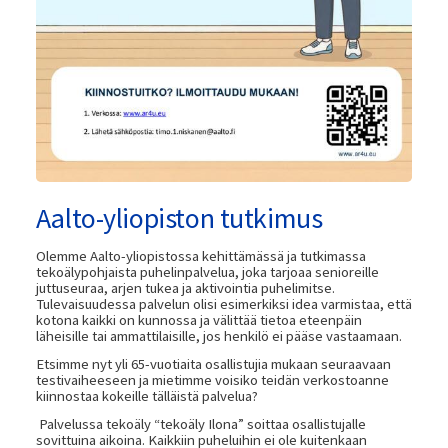
Aalto-yliopiston tutkimus
Olemme Aalto-yliopistossa kehittämässä ja tutkimassa
tekoälypohjaista puhelinpalvelua, joka tarjoaa senioreille
juttuseuraa, arjen tukea ja aktivointia puhelimitse.
Tulevaisuudessa palvelun olisi esimerkiksi idea varmistaa, että
kotona kaikki on kunnossa ja välittää tietoa eteenpäin
läheisille tai ammattilaisille, jos henkilö ei pääse vastaamaan.
Etsimme nyt yli 65-vuotiaita osallistujia mukaan seuraavaan
testivaiheeseen ja mietimme voisiko teidän verkostoanne
kiinnostaa kokeille tälläistä palvelua?
Palvelussa tekoäly “tekoäly Ilona” soittaa osallistujalle
sovittuina aikoina. Kaikkiin puheluihin ei ole kuitenkaan