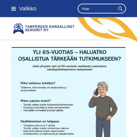
Siirry
Haku
Valikko
sivun
Hae
sisältöön
Kansallinen senioriliitto