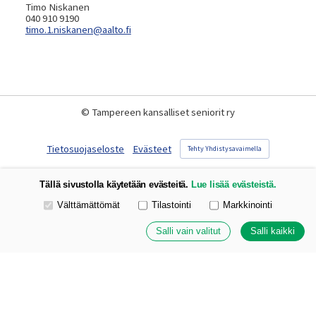
Timo Niskanen
040 910 9190
timo.1.niskanen@aalto.fi
©
Tampereen kansalliset seniorit ry
Tietosuojaseloste
Evästeet
Tehty Yhdistysavaimella
Tällä sivustolla käytetään evästeitä.
Lue lisää evästeistä.
Valitse käytettävät evästeet
Välttämättömät
Tilastointi
Markkinointi
Salli vain valitut
Salli kaikki