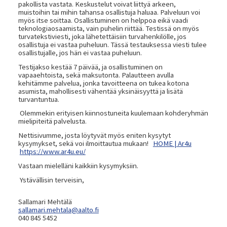
pakollista vastata. Keskustelut voivat liittyä arkeen,
muistoihin tai mihin tahansa osallistuja haluaa. Palveluun voi
myös itse soittaa. Osallistuminen on helppoa eikä vaadi
teknologiaosaamista, vain puhelin riittää. Testissä on myös
turvatekstiviesti, joka lähetettäisiin turvahenkilölle, jos
osallistuja ei vastaa puheluun. Tässä testauksessa viesti tulee
osallistujalle, jos hän ei vastaa puheluun.
Testijakso kestää 7 päivää, ja osallistuminen on
vapaaehtoista, sekä maksutonta. Palautteen avulla
kehitämme palvelua, jonka tavoitteena on tukea kotona
asumista, mahollisesti vähentää yksinäisyyttä ja lisätä
turvantuntua.
Olemmekin erityisen kiinnostuneita kuulemaan kohderyhmän
mielipiteitä palvelusta.
Nettisivumme, josta löytyvät myös eniten kysytyt
kysymykset, sekä voi ilmoittautua mukaan!
HOME | Ar4u
https://www.ar4u.eu/
Vastaan mielelläni kaikkiin kysymyksiin.
Ystävällisin terveisin,
Sallamari Mehtälä
sallamari.mehtala@aalto.fi
040 845 5452