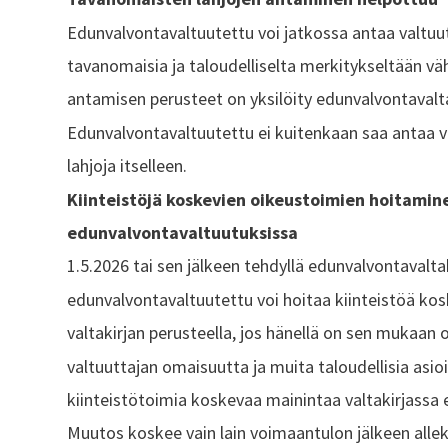
Edunvalvontavaltuutettu voi jatkossa antaa valtuu
tavanomaisia ja taloudelliselta merkitykseltään vähä
antamisen perusteet on yksilöity edunvalvontavalta
Edunvalvontavaltuutettu ei kuitenkaan saa antaa v
lahjoja itselleen.
Kiinteistöjä koskevien oikeustoimien hoitamin
edunvalvontavaltuutuksissa
1.5.2026 tai sen jälkeen tehdyllä edunvalvontavaltak
edunvalvontavaltuutettu voi hoitaa kiinteistöä kos
valtakirjan perusteella, jos hänellä on sen mukaan 
valtuuttajan omaisuutta ja muita taloudellisia asioit
kiinteistötoimia koskevaa mainintaa valtakirjassa e
Muutos koskee vain lain voimaantulon jälkeen alleki