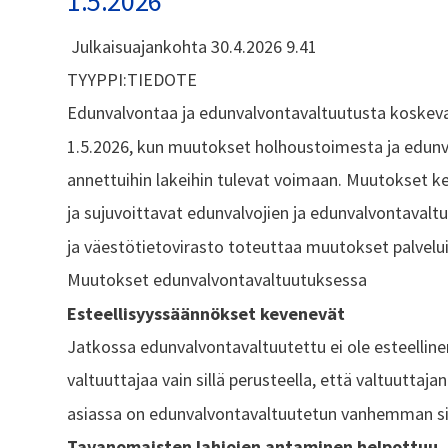
1.5.2026
Julkaisuajankohta 30.4.2026 9.41
TYYPPI:TIEDOTE
Edunvalvontaa ja edunvalvontavaltuutusta koskev
1.5.2026, kun muutokset holhoustoimesta ja edun
annettuihin lakeihin tulevat voimaan. Muutokset k
ja sujuvoittavat edunvalvojien ja edunvalvontavaltu
ja väestötietovirasto toteuttaa muutokset palvelui
Muutokset edunvalvontavaltuutuksessa
Esteellisyyssäännökset kevenevät
Jatkossa edunvalvontavaltuutettu ei ole esteelli
valtuuttajaa vain sillä perusteella, että valtuuttaj
asiassa on edunvalvontavaltuutetun vanhemman s
Tavanomaisten lahjojen antaminen helpottuu