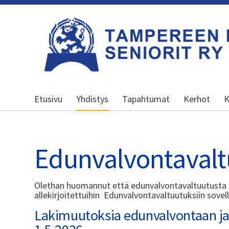
Siirry
sivun
sisältöön
Kansallinen senioriliitto
Etusivu
Yhdistys
Tapahtumat
Kerhot
K
Edunvalvontavalt
Olethan huomannut että edunvalvontavaltuutusta k
allekirjoitettuihin Edunvalvontavaltuutuksiin sovel
Lakimuutoksia edunvalvontaan j