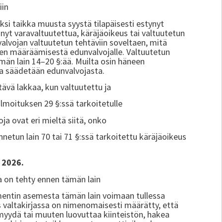
iin
ksi taikka muusta syystä tilapäisesti estynyt
yt varavaltuutettua, käräjäoikeus tai valtuutetun
lvojan valtuutetun tehtäviin soveltaen, mitä
sen määräämisestä edunvalvojalle. Valtuutetun
män lain 14–20 §:ää. Muilta osin häneen
sa säädetään edunvalvojasta.
ävä lakkaa, kun valtuutettu ja
ilmoituksen 29 §:ssä tarkoitetulle
ja ovat eri mieltä siitä, onko
etun lain 70 tai 71 §:ssä tarkoitettu käräjäoikeus
 2026.
a on tehty ennen tämän lain
mentin asemesta tämän lain voimaan tullessa
os valtakirjassa on nimenomaisesti määrätty, että
myydä tai muuten luovuttaa kiinteistön, hakea