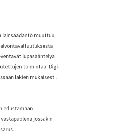
a lainsäädäntö muuttuu
valvontavaltuutuksesta
eventävät lupasääntelyä
utettujen toimintaa. Digi-
ssaan lakien mukaisesti.
nen edustamaan
an vastapuolena jossakin
isarus.