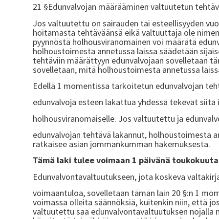
21 §Edunvalvojan määrääminen valtuutetun tehtäv
Jos valtuutettu on sairauden tai esteellisyyden vuo
hoitamasta tehtäväänsä eikä valtuuttaja ole nimenn
pyynnöstä holhousviranomainen voi määrätä edunva
holhoustoimesta annetussa laissa säädetään sijai
tehtäviin määrättyyn edunvalvojaan sovelletaan tä
sovelletaan, mitä holhoustoimesta annetussa lais
Edellä 1 momentissa tarkoitetun edunvalvojan teht
edunvalvoja esteen lakattua yhdessä tekevät siitä 
holhousviranomaiselle. Jos valtuutettu ja edunvalvo
edunvalvojan tehtävä lakannut, holhoustoimesta ann
ratkaisee asian jommankumman hakemuksesta.
Tämä laki tulee voimaan 1 päivänä toukokuuta
Edunvalvontavaltuutukseen, jota koskeva valtakirj
voimaantuloa, sovelletaan tämän lain 20 §:n 1 mo
voimassa olleita säännöksiä, kuitenkin niin, että j
valtuutettu saa edunvalvontavaltuutuksen nojalla 