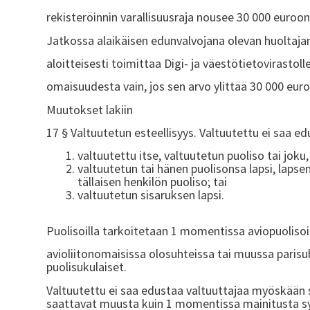
rekisteröinnin varallisuusraja nousee 30 000 euroon
Jatkossa alaikäisen edunvalvojana olevan huoltaja
aloitteisesti toimittaa Digi- ja väestötietovirastoll
omaisuudesta vain, jos sen arvo ylittää 30 000 euro
Muutokset lakiin
17 § Valtuutetun esteellisyys. Valtuutettu ei saa e
valtuutettu itse, valtuutetun puoliso tai joku
valtuutetun tai hänen puolisonsa lapsi, lapse
tällaisen henkilön puoliso; tai
valtuutetun sisaruksen lapsi.
Puolisoilla tarkoitetaan 1 momentissa aviopuolisoi
avioliitonomaisissa olosuhteissa tai muussa parisu
puolisukulaiset.
Valtuutettu ei saa edustaa valtuuttajaa myöskään si
saattavat muusta kuin 1 momentissa mainitusta syy