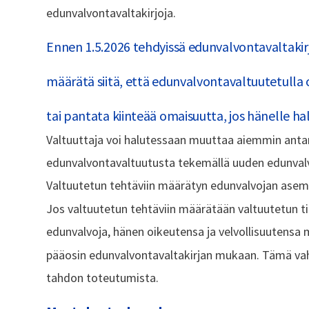
edunvalvontavaltakirjoja.
Ennen 1.5.2026 tehdyissä edunvalvontavaltakirj
määrätä siitä, että edunvalvontavaltuutetulla o
tai pantata kiinteää omaisuutta, jos hänelle hal
Valtuuttaja voi halutessaan muuttaa aiemmin an
edunvalvontavaltuutusta tekemällä uuden edunvalv
Valtuutetun tehtäviin määrätyn edunvalvojan asem
Jos valtuutetun tehtäviin määrätään valtuutetun ti
edunvalvoja, hänen oikeutensa ja velvollisuutensa
pääosin edunvalvontavaltakirjan mukaan. Tämä vah
tahdon toteutumista.