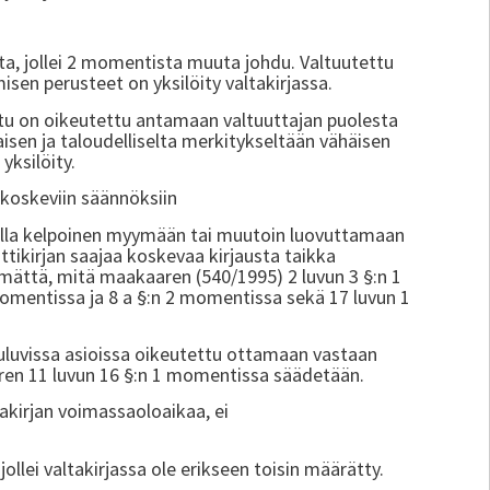
tta, jollei 2 momentista muuta johdu. Valtuutettu
isen perusteet on yksilöity valtakirjassa.
tu on oikeutettu antamaan valtuuttajan puolesta
isen ja taloudelliselta merkitykseltään vähäisen
yksilöity.
a koskeviin säännöksiin
ella kelpoinen myymään tai muutoin luovuttamaan
ttikirjan saajaa koskevaa kirjausta taikka
mättä, mitä maakaaren (540/1995) 2 luvun 3 §:n 1
momentissa ja 8 a §:n 2 momentissa sekä 17 luvun 1
uuluvissa asioissa oikeutettu ottamaan vastaan
en 11 luvun 16 §:n 1 momentissa säädetään.
takirjan voimassaoloaikaa, ei
llei valtakirjassa ole erikseen toisin määrätty.