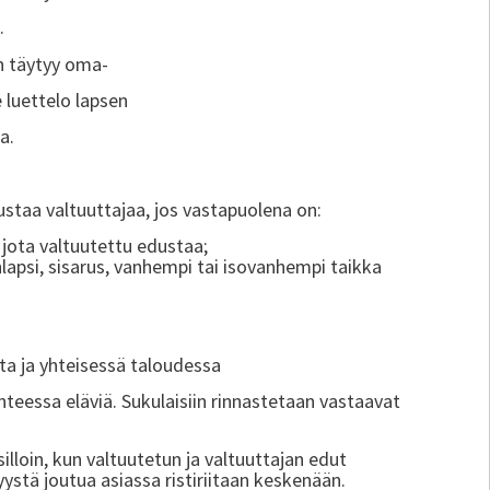
.
n täytyy oma-
e luettelo lapsen
a.
dustaa valtuuttajaa, jos vastapuolena on:
, jota valtuutettu edustaa;
nlapsi, sisarus, vanhempi tai isovanhempi taikka
ta ja yhteisessä taloudessa
hteessa eläviä. Sukulaisiin rinnastetaan vastaavat
lloin, kun valtuutetun ja valtuuttajan edut
stä joutua asiassa ristiriitaan keskenään.