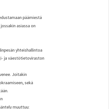
n edustamaan päämiestä
 jossakin asiassa on
inpesän yhteishallintoa
- ja väestötietoviraston
venee. Joitakin
uokraamiseen, sekä
tään.
in
ääntely muuttuu: