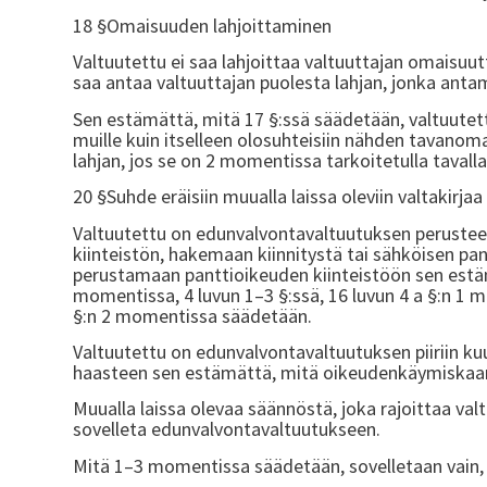
18 §Omaisuuden lahjoittaminen
Valtuutettu ei saa lahjoittaa valtuuttajan omaisuu
saa antaa valtuuttajan puolesta lahjan, jonka antam
Sen estämättä, mitä 17 §:ssä säädetään, valtuutet
muille kuin itselleen olosuhteisiin nähden tavanoma
lahjan, jos se on 2 momentissa tarkoitetulla tavalla 
20 §Suhde eräisiin muualla laissa oleviin valtakirja
Valtuutettu on edunvalvontavaltuutuksen peruste
kiinteistön, hakemaan kiinnitystä tai sähköisen pan
perustamaan panttioikeuden kiinteistöön sen estä
momentissa, 4 luvun 1–3 §:ssä, 16 luvun 4 a §:n 1 
§:n 2 momentissa säädetään.
Valtuutettu on edunvalvontavaltuutuksen piiriin k
haasteen sen estämättä, mitä oikeudenkäymiskaar
Muualla laissa olevaa säännöstä, joka rajoittaa val
sovelleta edunvalvontavaltuutukseen.
Mitä 1–3 momentissa säädetään, sovelletaan vain, jo