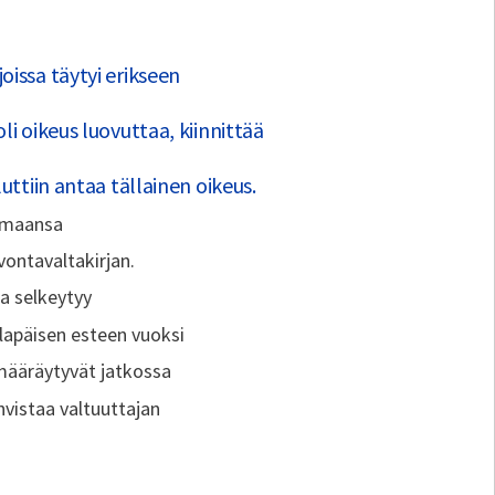
oissa täytyi erikseen
li oikeus luovuttaa, kiinnittää
uttiin antaa tällainen oikeus.
tamaansa
ontavaltakirjan.
a selkeytyy
lapäisen esteen vuoksi
 määräytyvät jatkossa
vistaa valtuuttajan