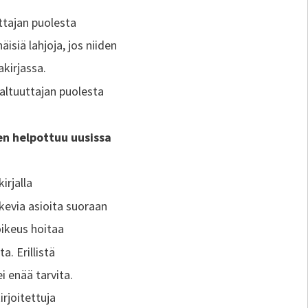
ttajan puolesta
isiä lahjoja, jos niiden
kirjassa.
altuuttajan puolesta
en helpottuu uusissa
irjalla
kevia asioita suoraan
oikeus hoitaa
a. Erillistä
i enää tarvita.
rjoitettuja