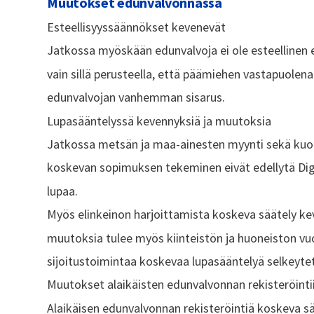
Muutokset edunvalvonnassa
Esteellisyyssäännökset kevenevät
Jatkossa myöskään edunvalvoja ei ole esteelline
vain sillä perusteella, että päämiehen vastapuolena
edunvalvojan vanhemman sisarus.
Lupasääntelyssä kevennyksiä ja muutoksia
Jatkossa metsän ja maa-ainesten myynti sekä kuol
koskevan sopimuksen tekeminen eivät edellytä Digi
lupaa.
Myös elinkeinon harjoittamista koskeva säätely ke
muutoksia tulee myös kiinteistön ja huoneiston v
sijoitustoimintaa koskevaa lupasääntelyä selkeyte
Muutokset alaikäisten edunvalvonnan rekisteröinti
Alaikäisen edunvalvonnan rekisteröintiä koskeva s