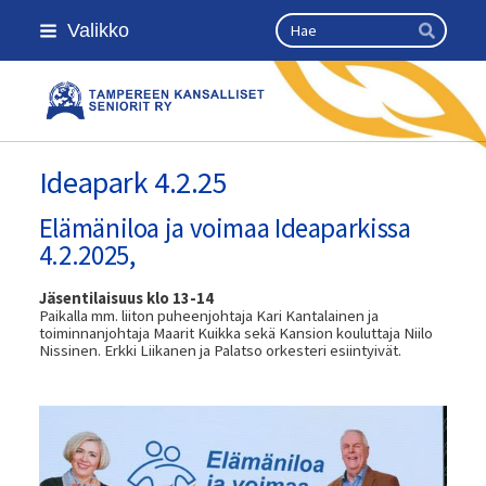
Siirry
Haku
Valikko
sivun
Hae
sisältöön
Kansallinen senioriliitto
Ideapark 4.2.25
Elämäniloa ja voimaa Ideaparkissa
4.2.2025,
Jäsentilaisuus klo 13-14
Paikalla mm. liiton puheenjohtaja Kari Kantalainen ja
toiminnanjohtaja Maarit Kuikka sekä Kansion kouluttaja Niilo
Nissinen. Erkki Liikanen ja Palatso orkesteri esiintyivät.