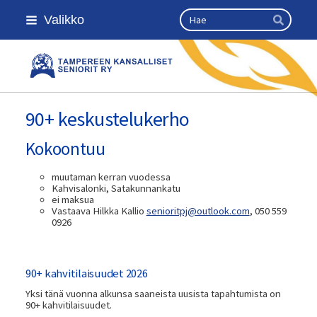
Siirry
Haku
Valikko
sivun
Hae
sisältöön
Kansallinen senioriliitto
90+ keskustelukerho
Kokoontuu
muutaman kerran vuodessa
Kahvisalonki, Satakunnankatu
ei maksua
Vastaava Hilkka Kallio
senioritpj@outlook.com
, 050 559
0926
90+ kahvitilaisuudet 2026
Yksi tänä vuonna alkunsa saaneista uusista tapahtumista on
90+ kahvitilaisuudet.