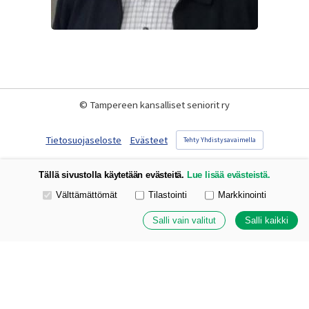
©
Tampereen kansalliset seniorit ry
Tietosuojaseloste
Evästeet
Tehty Yhdistysavaimella
Tällä sivustolla käytetään evästeitä.
Lue lisää evästeistä.
Valitse käytettävät evästeet
Välttämättömät
Tilastointi
Markkinointi
Salli vain valitut
Salli kaikki