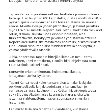
Liput jaan Tampere -talon aulassa ennen esitystä.
Tapani Kansa oli poikkeuksellisen tuottelias ja monipuolinen
taiteilija. Hän levytti yli 600 kappaletta, joista sanoitti itse 80 ja
pysyi huipulla vuosikymmenestä toiseen. Kansa sai uransa
aikana 14 kultalevyä ja yhden platinalevyn, ja hänet palkittiin
myös Erikois-Emmalla. Repertuaari ulottui iskelmästä rock and
rolliin, diskomusiikista Eino Leinon runouteen, aina
tunnistettavalla, herkkyyttä ja voimaa yhdistävällä otteella.
Repertuaari ulottui iskelmästä rock and rollin, diskomusiikista
Eino Leinon runouteen aina tunnistettavalla herkkyyttä ja
voimaa yhdistävällä otteella.
Juhlakonsertissa Tapanin hittejä tulkitsevat mm. Teemu
Roivainen, Tomi Metsäketo, Elämäni biisi-ohjelmasta tuttu
Lauri Mikkola, Mikael Saari.
Konsertin orkesteri koostuu huippumuusikoista,
johtajanaan Jukka Nykänen.
Tapani Kansa nousi koko kansan rakastamaksi laulajaksi
poikkeuksellisella lahjakkuudellaan ja karismallaan jo
varhaisessa iässä. Lauluopinnot Kotkan Musiikkiopistossa
sekä Sibelius Akatemiassa käynnistivät uran, joka tulisi
jättämään lähtemättömän jäljen suomalaisen musiikin
historiaan.
Läpimurto laulajana tapahtui 19-vuotiaana, kun Kansa