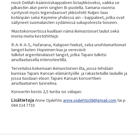
nosti Delilah-käännöskappaleen listaykköseksi, vaikka se
julkaistiin alun perin singlen B-puolella. Samana vuonna
syntyivät myös legendaariset ykköshitit Kuljen taas
kotiinpäin sekä Käymme yhdessä ain – kappaleet, jotka ovat
säilyneet suomalaisten sydämissä sukupolvesta toiseen.
Muistokonsertissa kuullaan nämä ikimuistoiset laulut sekä
monia muita kestohittejä:
R-A-K-A-S, Hafanana, Kalajoen hiekat, sekä unohtumattomat
tangot kuten Hopeinen kuu ja verevästi
tulkitut argentiinalaiset tangot, jotka Tapani tulkitsi
ainutlaatuisella intensiteetillä.
Tervetuloa kokemaan ikimuistoinen ilta, jossa tehdään
kunniaa Tapani Kansan elämäntyölle ja rakastetuille lauluille ja
jossa tuodaan eloon Tapani Kansan konserttien
ainutlaatuinen tunnelma.
Konsertin kesto 2,5 tuntia sis väliajan.
Lisätietoja
Anne Ojalehto
anne.ojalehto58@gmail.com
tai p.
044 314 7733