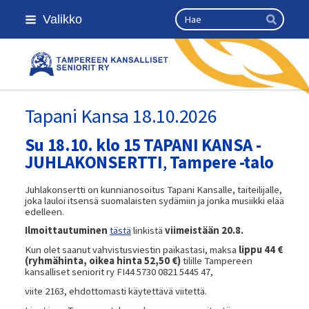
Siirry
Haku
Valikko
sivun
Hae
sisältöön
Kansallinen senioriliitto
Tapani Kansa 18.10.2026
Su 18.10. klo 15 TAPANI KANSA -
JUHLAKONSERTTI
,
Tampere -talo
Juhlakonsertti on kunnianosoitus Tapani Kansalle, taiteilijalle,
joka lauloi itsensä suomalaisten sydämiin ja jonka musiikki elää
edelleen.
Ilmoittautuminen
tästä
linkistä
viimeistään 20.8.
Kun olet saanut vahvistusviestin paikastasi, maksa
lippu 44 €
(ryhmähinta, oikea hinta 52,50 €)
tilille Tampereen
kansalliset seniorit ry FI44 5730 0821 5445 47,
viite 2163, ehdottomasti käytettävä viitettä.