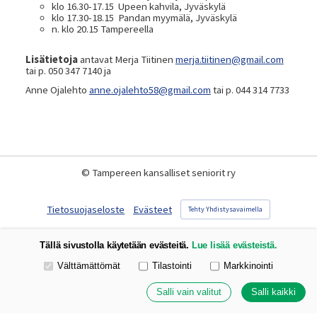
klo 16.30-17.15 Upeen kahvila, Jyväskylä
klo 17.30-18.15 Pandan myymälä, Jyväskylä
n. klo 20.15 Tampereella
Lisätietoja
antavat Merja Tiitinen
merja.tiitinen@gmail.com
tai p. 050 347 7140 ja
Anne Ojalehto
anne.ojalehto58@gmail.com
tai p. 044 314 7733
©
Tampereen kansalliset seniorit ry
Tietosuojaseloste
Evästeet
Tehty Yhdistysavaimella
Tällä sivustolla käytetään evästeitä.
Lue lisää evästeistä.
Valitse käytettävät evästeet
Välttämättömät
Tilastointi
Markkinointi
Salli vain valitut
Salli kaikki