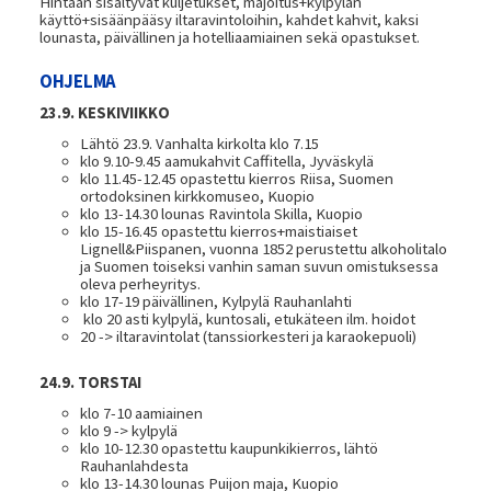
Hintaan sisältyvät kuljetukset, majoitus+kylpylän
käyttö+sisäänpääsy iltaravintoloihin, kahdet kahvit, kaksi
lounasta, päivällinen ja hotelliaamiainen sekä opastukset.
OHJELMA
23.9. KESKIVIIKKO
Lähtö 23.9. Vanhalta kirkolta klo 7.15
klo 9.10-9.45 aamukahvit Caffitella, Jyväskylä
klo 11.45-12.45 opastettu kierros Riisa, Suomen
ortodoksinen kirkkomuseo, Kuopio
klo 13-14.30 lounas Ravintola Skilla, Kuopio
klo 15-16.45 opastettu kierros+maistiaiset
Lignell&Piispanen, vuonna 1852 perustettu alkoholitalo
ja Suomen toiseksi vanhin saman suvun omistuksessa
oleva perheyritys.
klo 17-19 päivällinen, Kylpylä Rauhanlahti
klo 20 asti kylpylä, kuntosali, etukäteen ilm. hoidot
20 -> iltaravintolat (tanssiorkesteri ja karaokepuoli)
24.9. TORSTAI
klo 7-10 aamiainen
klo 9 -> kylpylä
klo 10-12.30 opastettu kaupunkikierros, lähtö
Rauhanlahdesta
klo 13-14.30 lounas Puijon maja, Kuopio