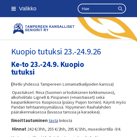
Siirry
Haku
Valikko
sivun
Hae
sisältöön
Kansallinen senioriliitto
Kuopio tutuksi 23.-24.9.26
Ke-to 23.-24.9. Kuopio
tutuksi
(
Retki yhdessä Tampereen Lomamatkailijoiden kanssa)
Opastukset: Riisa (Suomen ortodoksinen kirkkomuseo),
alkoholitalo Lignell & Piispanen (+maistiaiset) sekä
kaupunkikierros Kuopiossa (pääsy Puijon torniin). Käynti myös
Pandan tehtaanmyymälässä. Yöpyminen Rauhalahden
päärakennuksessa (luvassa tanssia ja karaokea).
Ilmoittautuminen
tästä
linkistä
Hinnat
242 €/3hh, 255 €/2hh, 295 €/1hh, museokortilla -8 €.