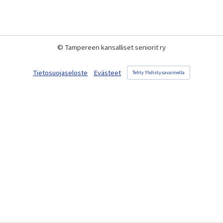
©
Tampereen kansalliset seniorit ry
Tietosuojaseloste
Evästeet
Tehty Yhdistysavaimella