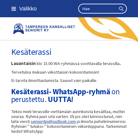
Siirry
Haku
Valikko
sivun
Hae
sisältöön
Kansallinen senioriliitto
Kesäterassi
Lauantaisin
klo 15.00 WA-ryhmässä sovittavalla terassilla
.
Tervetuloa mukaan viikottaisiin kokoontumisiin!
Ei tarvita ilmoittautumista. Saavut vain paikalle.
Kesäterassi- WhatsApp-ryhmä
on
perustettu.
UUTTA!
Tekisi mieli terassille viettämään aurinkoista kesäiltaa, muttei
seuraa. Ryhmä juuri sitä varten. Eli jos olet kiinnostunut, niin
laita viesti
senioritpj@outlook.com
ja ilmoita puhelinnumerosi.
Ryhmän " tutuksi-" kokoontuminen viikonloppuna. Tarkemmat
tiedot WhatsApp.